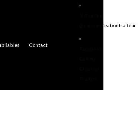
Instagram
@cuisinecreationtraiteur
ubliables
Contact
Facebook
Cuisine
Création
Traiteur