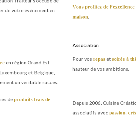
éation Traiteur s’occupe de
Vous profitez de l’excellenc
iter de votre événement en
.
maison
Association
Pour vos
et
repas
soirée à t
en région Grand Est
ire
hauteur de vos ambitions.
 Luxembourg et Belgique,
nement un véritable succès.
sés de
produits frais de
Depuis 2006, Cuisine Créati
associatifs avec
passion, cré