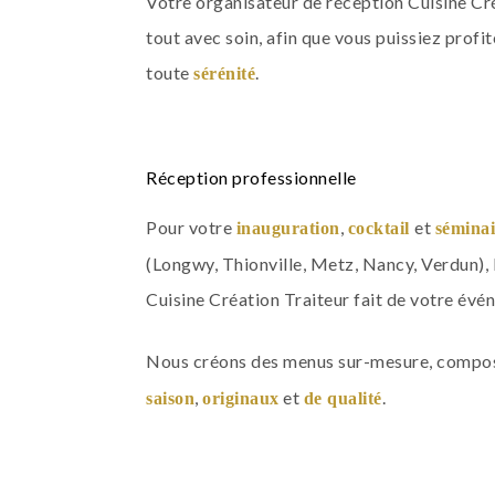
Votre organisateur de réception Cuisine Cr
tout avec soin, afin que vous puissiez prof
toute
.
sérénité
Réception professionnelle
Pour votre
,
et
inauguration
cocktail
sémina
(Longwy, Thionville, Metz, Nancy, Verdun),
Cuisine Création Traiteur fait de votre évé
Nous créons des menus sur-mesure, compo
,
et
.
saison
originaux
de qualité