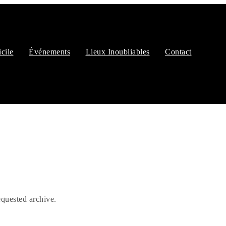
cile
Événements
Lieux Inoubliables
Contact
equested archive.