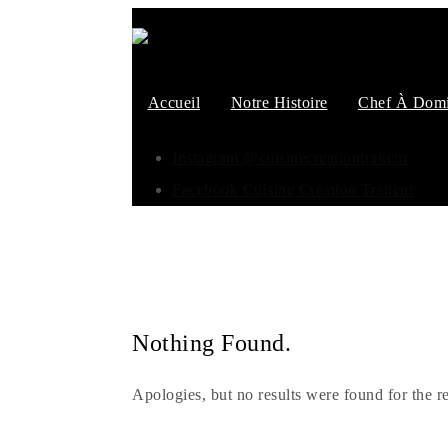
Accueil
Notre Histoire
Chef À Domi
Instagram @cuisinecreationtraiteur
Facebook Cuisine Création Traiteur
Nothing Found.
Apologies, but no results were found for the r