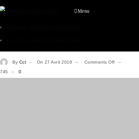
Menu
Instagram @cuisinecreationtraiteur
Facebook Cuisine Création Traiteur
By
Cct
On
27 Avril 2018
Comments Off
745
0